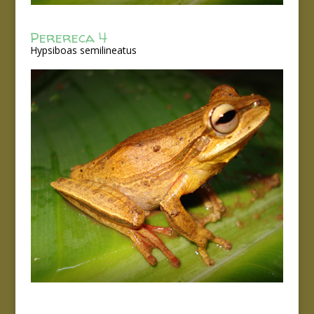
Perereca 4
Hypsiboas semilineatus