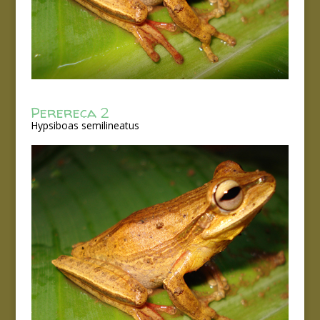
Perereca 2
Hypsiboas semilineatus