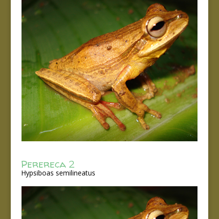
Perereca 2
Hypsiboas semilineatus