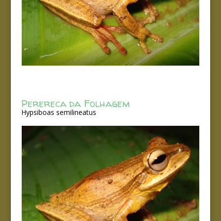
Perereca da Folhagem
Hypsiboas semilineatus