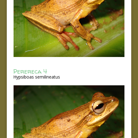
Perereca 4
Hypsiboas semilineatus