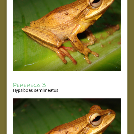
Perereca 3
Hypsiboas semilineatus