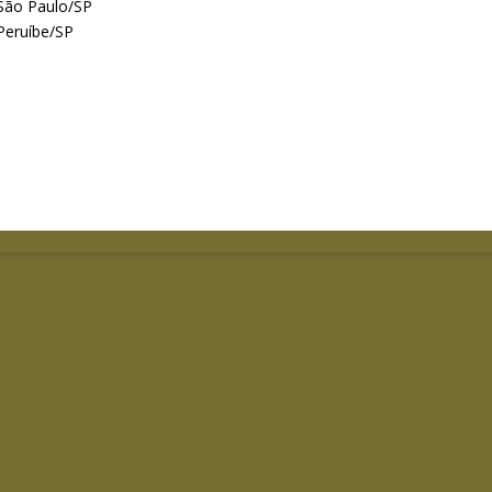
São Paulo/SP
Peruíbe/SP