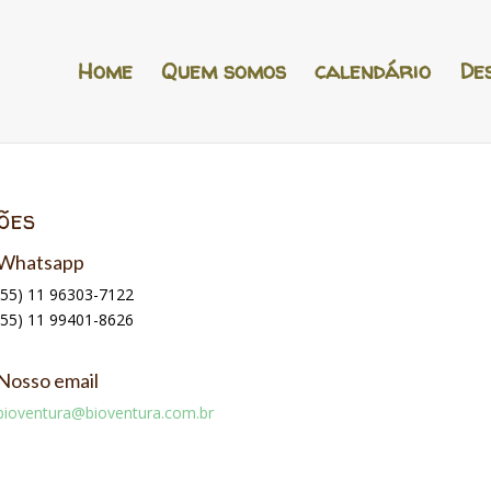
Home
Quem somos
calendário
De
ões
Whatsapp
(55) 11 96303-7122
(55) 11 99401-8626
Nosso email
bioventura@bioventura.com.br